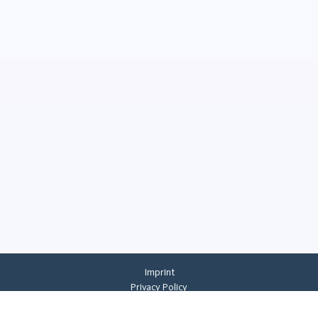
Imprint
Privacy Policy
Privacy Settings
General Terms And Conditions