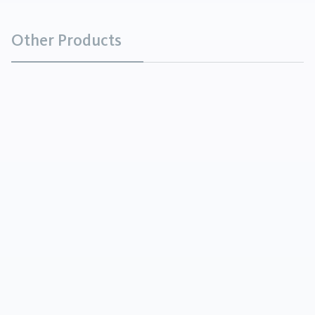
Other Products
Beta-Alanin
Chemikalien
Beta-Alanin ist ein geruchloses, weißes, kristallines
Pulver. Es ist löslich in Wasser, schwach löslich in