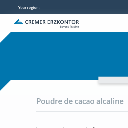
Your region
:
Poudre de cacao alcaline