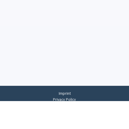
Imprint
Privacy Policy
Privacy Settings
General Terms And Conditions
Whistleblowing
©
2026
CREMER ERZKONTOR