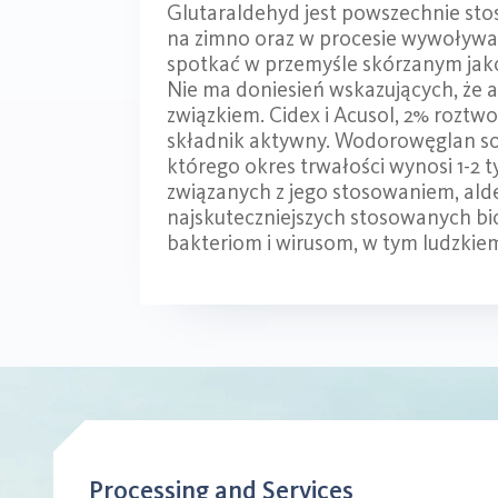
Glutaraldehyd jest powszechnie sto
na zimno oraz w procesie wywoływa
spotkać w przemyśle skórzanym jako
Nie ma doniesień wskazujących, że 
związkiem. Cidex i Acusol, 2% roztw
składnik aktywny. Wodorowęglan so
którego okres trwałości wynosi 1-2
związanych z jego stosowaniem, ald
najskuteczniejszych stosowanych bi
bakteriom i wirusom, w tym ludzkie
Processing and Services