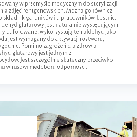
sowany w przemyśle medycznym do sterylizacji
nia zdjęć rentgenowskich. Można go również
 składnik garbników i u pracowników kostnic.
aldehyd glutarowy jest naturalnie występującym
ory buforowane, wykorzystują ten aldehyd jako
du jest wymagany do aktywacji roztworu,
 tygodnie. Pomimo zagrożeń dla zdrowia
ehyd glutarowy jest jednym z
ocydów. Jest szczególnie skuteczny przeciwko
mu wirusowi niedoboru odporności.