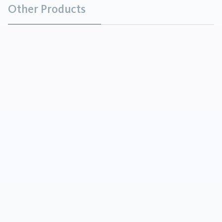
Other Products
Brązowy stopiony tlenek glinu
Minerały
Brown Fused Alumina (BFA) to bardzo twardy,
wytrzymały surowiec ścierny wytwarzany w
procesie topienia boksytu (rudy aluminium) w
ekstremalnie wysokich temperaturach. Podcz...