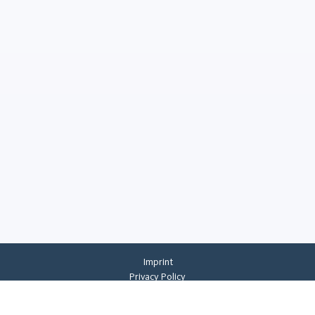
Imprint
Privacy Policy
Privacy Settings
General Terms And Conditions