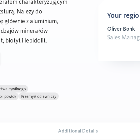
nerałem charakteryzującym
ksturą. Należy do
Your regio
ię głównie z aluminium,
Oliver Bonk
 rodzajów minerałów
Sales Manag
iotyt i lepidolit.
ctwa cywilnego
b i powłok
Przemysł odlewniczy
Additional Details