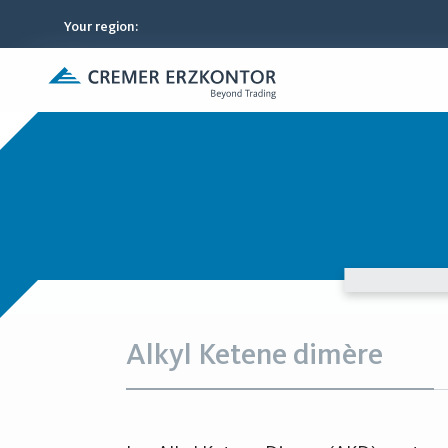
Your region
:
Alkyl Ketene dimère