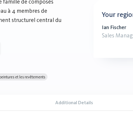
e famille de composés
neau à 4 membres de
Your regio
ment structurel central du
Ian Fischer
Sales Manag
 peintures et les revêtements
Additional Details