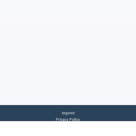
Imprint
Privacy Policy
Privacy Settings
General Terms And Conditions