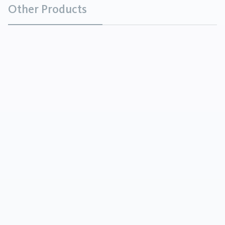
Other Products
Alumine fondue blanche
Minéraux
L'alumine blanche fondue (WFA) est un abrasif
blanc de haute pureté fabriqué à partir d'oxyde
d'aluminium. Elle est produite par la fusion
d'alumine de haute qualité dans u...