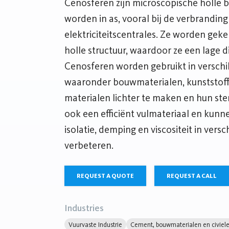
Cenosferen zijn microscopische holle b
worden in as, vooral bij de verbranding
elektriciteitscentrales. Ze worden gek
holle structuur, waardoor ze een lage 
Cenosferen worden gebruikt in verschil
waaronder bouwmaterialen, kunststoff
materialen lichter te maken en hun ster
ook een efficiënt vulmateriaal en kun
isolatie, demping en viscositeit in vers
verbeteren.
REQUEST A QUOTE
REQUEST A CALL
Industries
Vuurvaste Industrie
Cement, bouwmaterialen en civiele