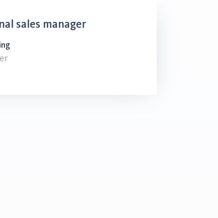
nal sales manager
ing
er