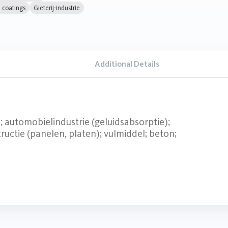
n coatings
Gieterij-industrie
Additional Details
; automobielindustrie (geluidsabsorptie);
tructie (panelen, platen); vulmiddel; beton;