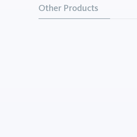
Other Products
Siliciumcarbide
Mineralen
Siliciumcarbide (SiC) is een k
vaste stof die wordt geken
extreme hardheid, bestend
tegen hoge temperaturen 
elektrische geleidbaarheid. 