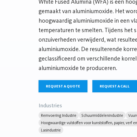
White Fused Alumina (WFA) is een hoog
gemaakt van aluminiumoxide. Het wor
hoogwaardig aluminiumoxide in een vl
temperaturen te smelten. Tijdens het
onzuiverheden verwijderd, wat resulteer
aluminiumoxide. De resulterende korr
geclassificeerd om verschillende korre
aluminiumoxide te produceren.
REQUEST A QUOTE
REQUEST A CALL
Industries
Remvoering Industrie
Schuurmiddelenindustrie
Vuurv
Hoogwaardige vulstoffen voor kunststoffen, papier, verf e
Lasindustrie