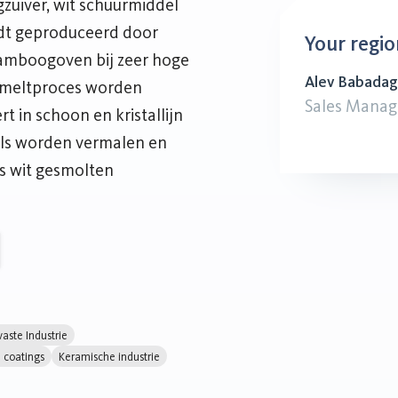
zuiver, wit schuurmiddel
dt geproduceerd door
Your regio
amboogoven bij zeer hoge
Alev Babadag
 smeltproces worden
Sales Manag
t in schoon en kristallijn
els worden vermalen en
ls wit gesmolten
aste Industrie
n coatings
Keramische industrie