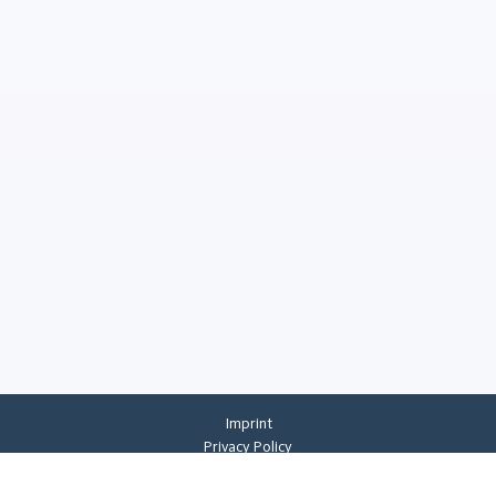
Imprint
Privacy Policy
Privacy Settings
General Terms And Conditions