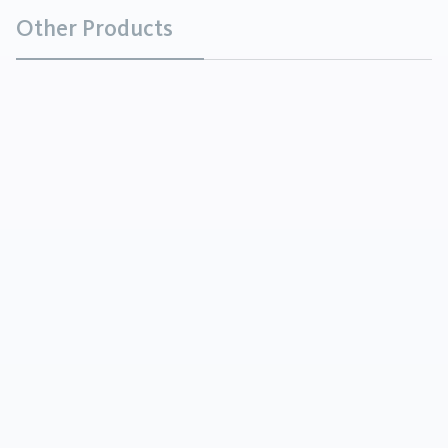
Other Products
Olejek sosnowy
Substancje chemiczne
Olejek sosnowy to klarowna ciecz o barwie od
bezbarwnej do jasnobursztynowej. Zawiera głównie
trzeciorzędowe i drugorzędowe alkohole
terpenowe wytwarzane z drewna sosny w p...