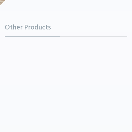
Other Products
Kalcynowana glina krzemionkowa
Minerały