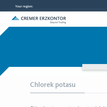
Your region
:
Chlorek potasu