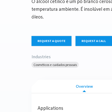
O álcool cetílico é um pó branco ceros
temperatura ambiente. É insolúvel em á
óleos.
REQUEST A QUOTE
REQUEST A CALL
Industries
Cosméticos e cuidados pessoais
Overview
Applications