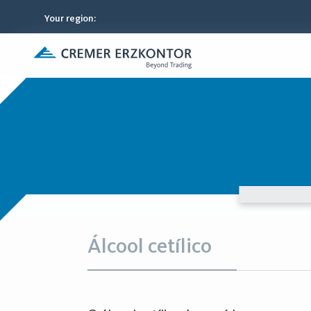
Your region
:
Álcool cetílico