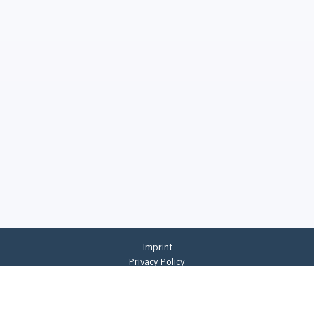
Imprint
Privacy Policy
Privacy Settings
General Terms And Conditions
Whistleblowing