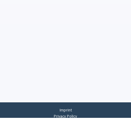
Imprint
Privacy Policy
Privacy Settings
General Terms And Conditions