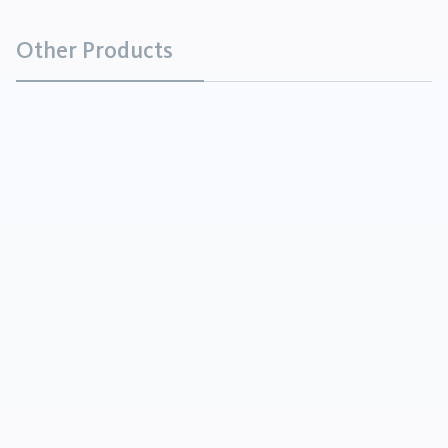
Other Products
Benzoesäure
Chemikalien
Benzoesäure bildet farblose, glänzende Blättchen
oder nadelförmige Kristalle, die in kaltem Wasser