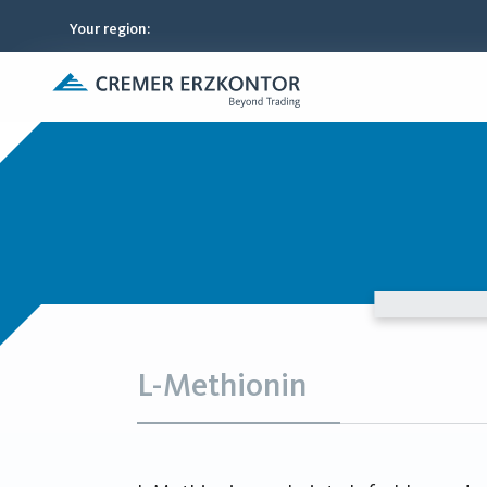
Your region
:
L-Methionin