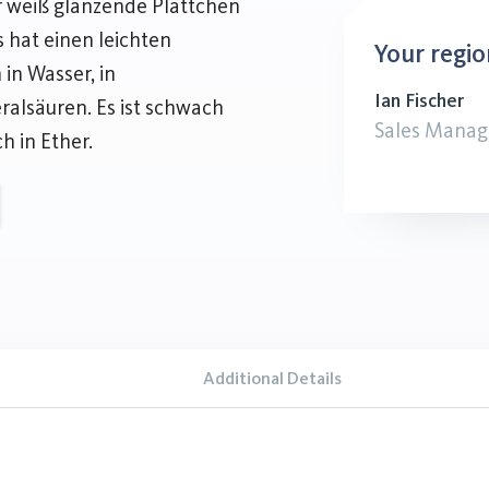
r weiß glänzende Plättchen
Es hat einen leichten
Your regio
 in Wasser, in
Ian Fischer
ralsäuren. Es ist schwach
Sales Manag
h in Ether.
Additional Details