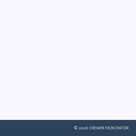
 furfurílico
 químicos
ol furfurílico es una materia
uímica orgánica líquida
a, por ejemplo, a partir de
de arroz, mazorcas de maíz y
El principal uso del a...
LEARN MORE
©
2026
CREMER ERZKONTOR