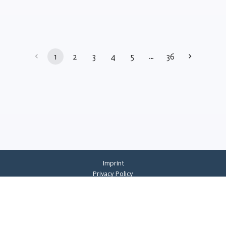
…
1
2
3
4
5
36
Imprint
Privacy Policy
Privacy Settings
General Terms And Conditions
Whistleblowing
©
2026
CREMER ERZKONTOR