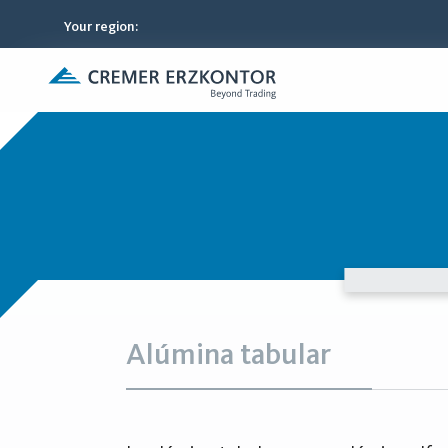
Your region
:
Alúmina tabular