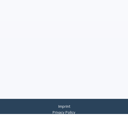
Imprint
Privacy Policy
Privacy Settings
General Terms And Conditions