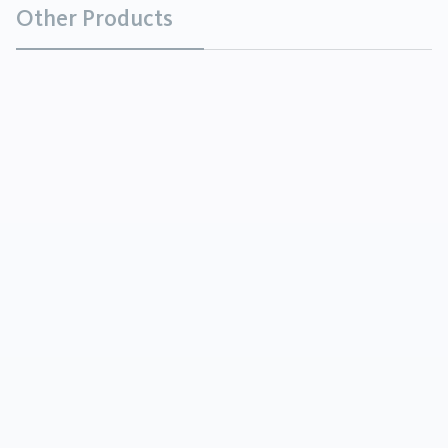
Other Products
Bauxita calcinada
Minerales
La bauxita calcinada se produce mediante la
sinterización/calcinación de bauxitas brutas con
bajo contenido en hierro y álcalis a temperaturas
de 1600 - 1800°C. En este pro...