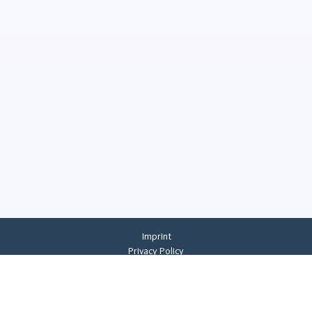
Imprint
Privacy Policy
Privacy Settings
General Terms And Conditions
Whistleblowing