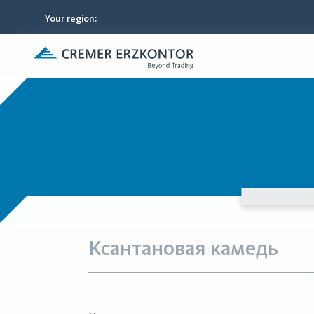
Your region
:
Ксантановая камедь