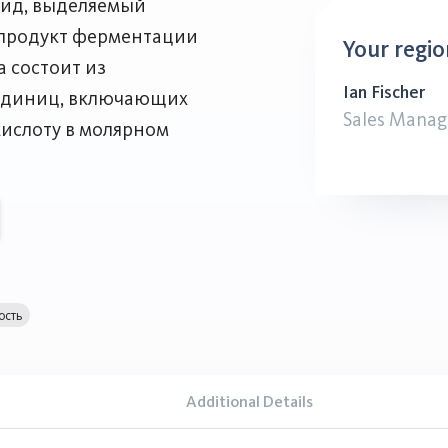
рид, выделяемый
, продукт ферментации
Your regio
а состоит из
Ian Fischer
единиц, включающих
Sales Manag
кислоту в молярном
ость
Additional Details