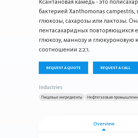
Ксантановая камедь - это полисаха
бактерией Xanthomonas campestris
глюкозы, сахарозы или лактозы. Он
пентасахаридных повторяющихся 
глюкозу, маннозу и глюкуроновую 
соотношении 2:2:1.
REQUEST A QUOTE
REQUEST A CALL
Industries
Пищевые ингредиенты
Нефтегазовая промышленн
Overview