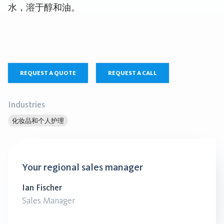
水，溶于醇和油。
REQUEST A QUOTE
REQUEST A CALL
Industries
化妆品和个人护理
Your regional sales manager
Ian Fischer
Sales Manager