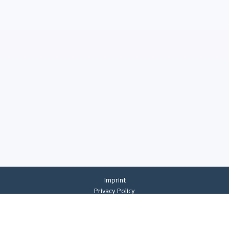
Imprint
Privacy Policy
Privacy Settings
General Terms And Conditions
Whistleblowing