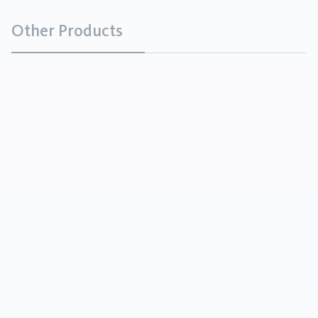
Other Products
天体
矿物
仙人球是在煤灰中形成的微小空心球体，特别是
在发电厂燃烧煤炭时。它们的特点是轻质、空心