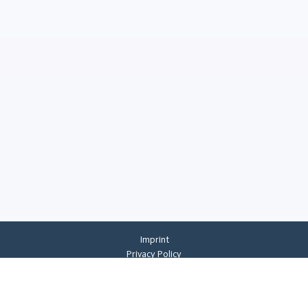
Imprint
Privacy Policy
Privacy Settings
General Terms And Conditions
Whistleblowing