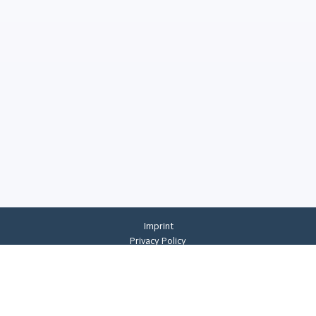
Imprint
Privacy Policy
Privacy Settings
General Terms And Conditions
Whistleblowing
©
2026
CREMER ERZKONTOR