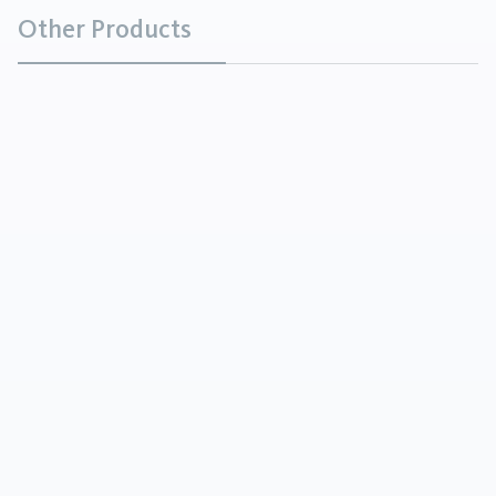
Other Products
Aluminiumhydroxid
Chemikalien
Aluminiumhydroxid ist ein weißes bis weißlich
gelbes wasserunlösliches Pulver mit einem
spezifischen Gewicht von 2,42. Es ist löslich in Salz-
oder Schwefelsäure oder in Na...