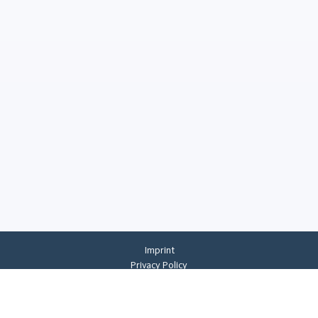
Imprint
Privacy Policy
Privacy Settings
General Terms And Conditions
Whistleblowing