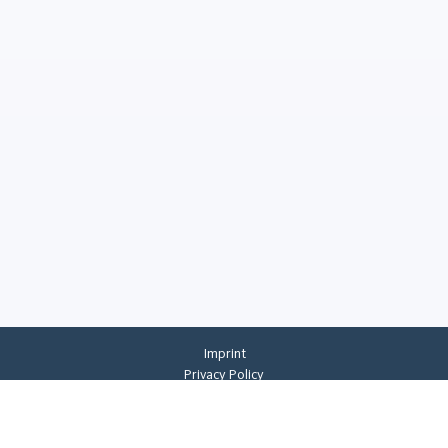
Imprint
Privacy Policy
Privacy Settings
General Terms And Conditions
Whistleblowing