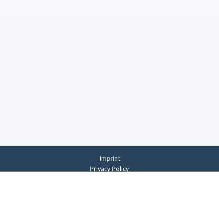
Imprint
Privacy Policy
Privacy Settings
General Terms And Conditions
Whistleblowing
©
2026
CREMER ERZKONTOR