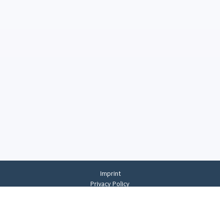
Imprint
Privacy Policy
Privacy Settings
General Terms And Conditions
Whistleblowing