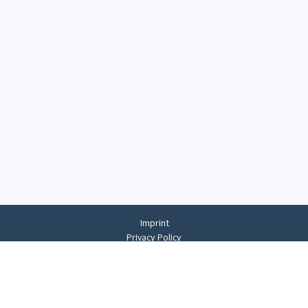
Imprint
Privacy Policy
Privacy Settings
General Terms And Conditions
Whistleblowing
©
2026
CREMER ERZKONTOR