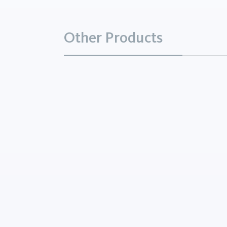
Other Products
Spinelle MA frittée
Minéraux
Le MA Spinel fritté est un 
céramique technique caract
une grande dureté, une exc
résistance à l'usure et à la
température. Il s'agit d'un m