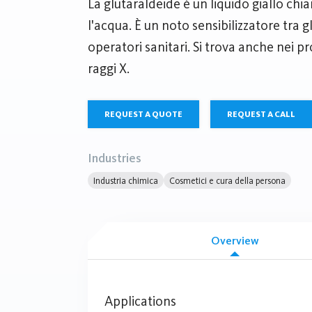
La glutaraldeide è un liquido giallo chi
l'acqua. È un noto sensibilizzatore tra gli
operatori sanitari. Si trova anche nei pr
raggi X.
REQUEST A QUOTE
REQUEST A CALL
Industries
Industria chimica
Cosmetici e cura della persona
Overview
Applications