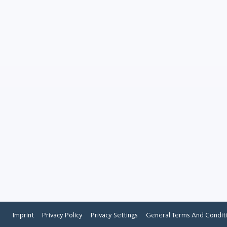
Burro di karité RSB35
Prodotti chimici
Il burro di karité RSB35 è u
naturale derivato dalle noc
dell'albero del karité. È car
da una consistenza ricca e 
proprietà idratanti, per cui..
Imprint
Privacy Policy
Privacy Settings
General Terms And Condit