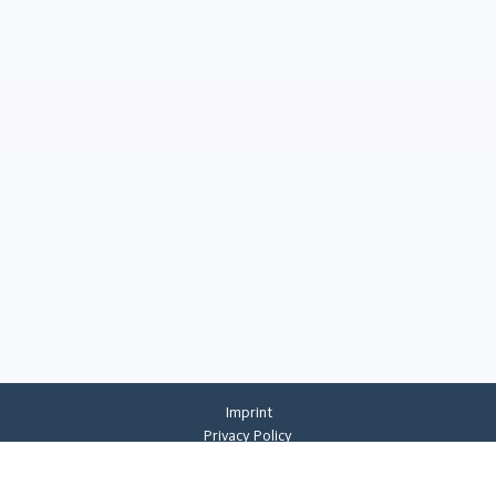
Imprint
Privacy Policy
Privacy Settings
General Terms And Conditions