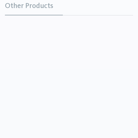
Other Products
Dolomite fusa
Minerali
La dolomite fusa si ottiene attraverso il processo di
fusione della roccia dolomitica. Grazie alle sue
proprietà uniche, può essere utilizzata in molti
modi. Si caratterizz...