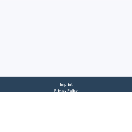
Imprint
Privacy Policy
Privacy Settings
General Terms And Conditions
Whistleblowing
©
2026
CREMER ERZKONTOR