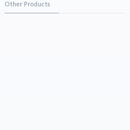
Other Products
Magnesia caustica calcinata
Minerali
La magnesia caustica (CCM) è una materia prima
minerale prodotta dalla calcinazione del carbonato
di magnesio ad alte temperature. È caratterizzata
da un'elevata purezza e ...