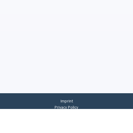
Imprint
Privacy Policy
Privacy Settings
General Terms And Conditions
Whistleblowing