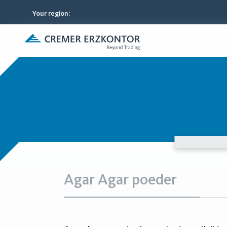
Your region
:
Agar Agar poeder