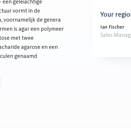
- een geleiachtige
ctuur vormt in de
Your regio
, voornamelijk de genera
Ian Fischer
ermen is agar een polymeer
Sales Manag
ctose met twee
acharide agarose en een
eculen genaamd