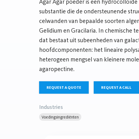
Agar Agar poeder is een hydrocolloïde 
substantie die de ondersteunende stru
celwanden van bepaalde soorten algen
Gelidium en Gracilaria. In chemische t
dat bestaat uit subeenheden van gala
hoofdcomponenten: het lineaire polys
heterogeen mengsel van kleinere mol
agaropectine.
REQUEST A QUOTE
REQUEST A CALL
Industries
Voedingsingrediënten