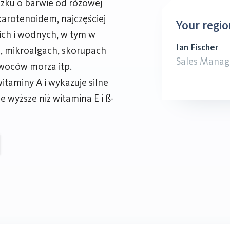
zku o barwie od różowej
karotenoidem, najczęściej
Your regio
ch i wodnych, w tym w
Ian Fischer
m, mikroalgach, skorupach
Sales Manag
woców morza itp.
witaminy A i wykazuje silne
e wyższe niż witamina E i ß-