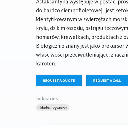
Astaksantyna występuje w postaci pros
do bardzo ciemnofioletowej i jest keto
identyfikowanym w zwierzętach morski
krylu, dzikim łososiu, pstrągu tęczowy
homarów, krewetkach, produktach z o
Biologicznie znany jest jako prekursor 
właściwości przeciwutleniające, znaczni
karoten.
REQUEST A QUOTE
REQUEST A CALL
Industries
Składniki żywności