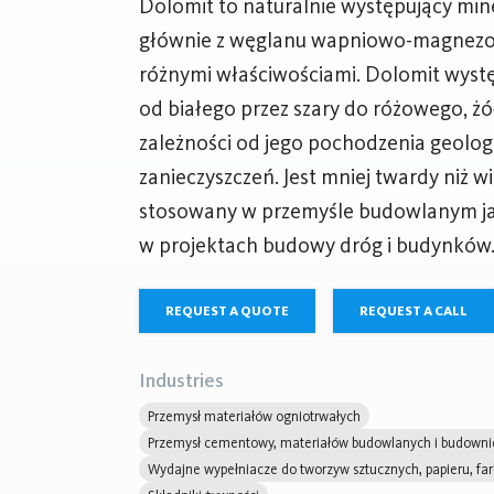
Dolomit to naturalnie występujący miner
głównie z węglanu wapniowo-magnezow
różnymi właściwościami. Dolomit wystę
od białego przez szary do różowego, ż
zależności od jego pochodzenia geolog
zanieczyszczeń. Jest mniej twardy niż w
stosowany w przemyśle budowlanym ja
w projektach budowy dróg i budynków
REQUEST A QUOTE
REQUEST A CALL
Industries
Przemysł materiałów ogniotrwałych
Przemysł cementowy, materiałów budowlanych i budowni
Wydajne wypełniacze do tworzyw sztucznych, papieru, far