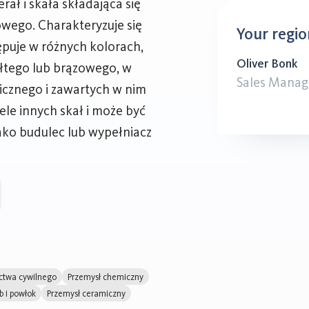
ał i skała składająca się
ego. Charakteryzuje się
Your regio
puje w różnych kolorach,
Oliver Bonk
ółtego lub brązowego, w
Sales Manag
icznego i zawartych w nim
iele innych skał i może być
ko budulec lub wypełniacz
.
ctwa cywilnego
Przemysł chemiczny
b i powłok
Przemysł ceramiczny