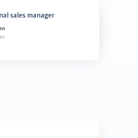
nal sales manager
en
er