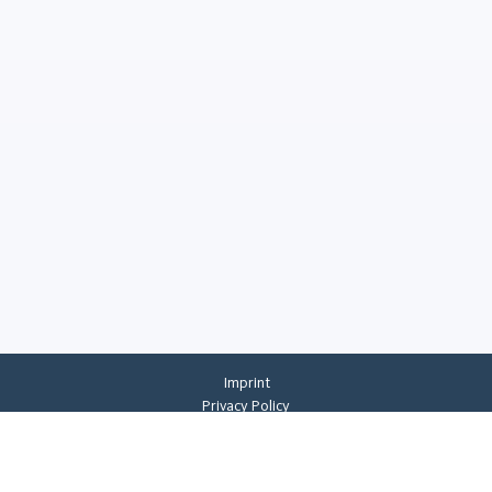
Imprint
Privacy Policy
Privacy Settings
General Terms And Conditions
Whistleblowing