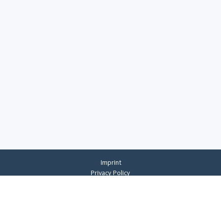
Imprint
Privacy Policy
Privacy Settings
General Terms And Conditions
Whistleblowing