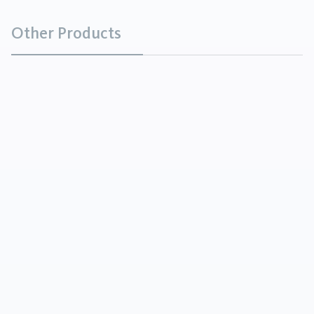
Other Products
Dolomit
Mineralien
Dolomit ist ein natürlich vorkommendes Mineral
und Gestein, das hauptsächlich aus