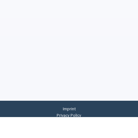
Imprint
Privacy Policy
Privacy Settings
General Terms And Conditions
Whistleblowing