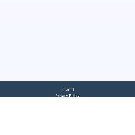
Imprint
Privacy Policy
Privacy Settings
General Terms And Conditions
Whistleblowing
©
2026
CREMER ERZKONTOR