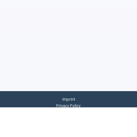
Imprint
Privacy Policy
Privacy Settings
General Terms And Conditions
Whistleblowing
©
2026
CREMER ERZKONTOR