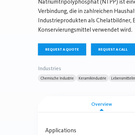
Natriumtripolyphosphat (NTPP) ist ei
Verbindung, die in zahlreichen Haushal
Industrieprodukten als Chelatbildner,
Konservierungsmittel verwendet wird.
REQUEST A QUOTE
REQUEST A CALL
Industries
Chemische Industrie
Keramikindustrie
Lebensmittelin
Overview
Applications